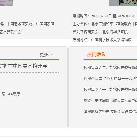
展览时间：2026-07-24日 至 2026-08-31
馆、中国艺术研究院、中国国家画
主办单位：北京五洲和平书画院联合中
艺术界联合会
省刘铭传研究会、北京海华归画院
展览地点：中国科学技术大学博物馆
热门活动
更多>>
代”将在中国美术馆开展
传播集萃之二：刘铭传史迹展暨
翰墨牵两岸 诗心共中华一一台
传播集萃之一：刘铭传史迹展暨
2.4.6展厅
刘铭传史迹展暨海峡两岸名家书
笔墨赓续先贤志 文脉牵系两岸