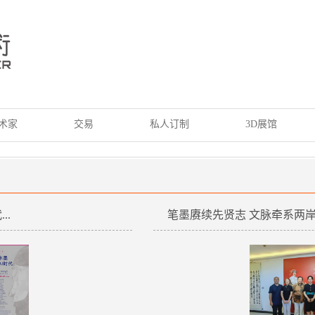
术家
交易
私人订制
3D展馆
..
笔墨赓续先贤志 文脉牵系两岸.